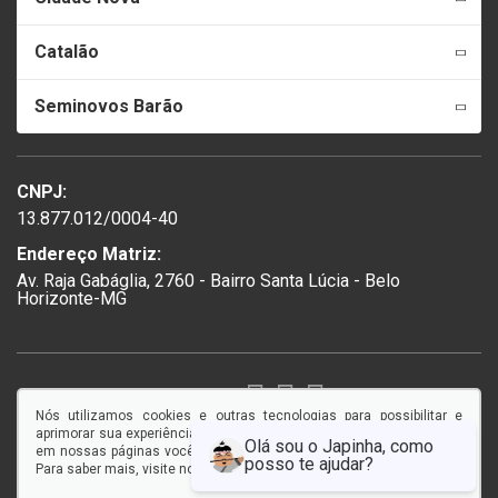
Catalão
Seminovos Barão
CNPJ:
13.877.012/0004-40
Endereço Matriz:
Av. Raja Gabáglia, 2760 - Bairro Santa Lúcia - Belo
Horizonte-MG
SIGA-NOS:
Nós utilizamos cookies e outras tecnologias para possibilitar e
aprimorar sua experiência em nosso site, e ao continuar navegando
em nossas páginas você concorda com a coleta e uso de cookies.
Para saber mais, visite nossa
Política de Privacidade
.
© Copyright 2026