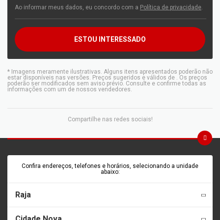
Ao informar meus dados, eu concordo com a
Política de privacidade
.
ESTOU INTERESSADO
* Imagens meramente ilustrativas. Alguns itens apresentados poderão não
estar disponíveis nas versões. Preços sugeridos e válidos de
. Os preços
poderão ser modificados sem aviso prévio. Consulte e confirme todas as
informações com um de nossos vendedores.
Compartilhe nas redes sociais!
Confira endereços, telefones e horários, selecionando a unidade
abaixo:
Raja
Cidade Nova