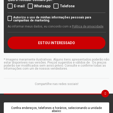
E-mail
Whatsapp
Telefone
Autorizo o uso de minhas informações pessoais para
campanhas de marketing.
Ao informar meus dados, eu concordo com a
Política de privacidade
.
ESTOU INTERESSADO
* Imagens meramente ilustrativas. Alguns itens apresentados poderão não
estar disponíveis nas versões. Preços sugeridos e válidos de
. Os preços
poderão ser modificados sem aviso prévio. Consulte e confirme todas as
informações com um de nossos vendedores.
Compartilhe nas redes sociais!
Confira endereços, telefones e horários, selecionando a unidade
abaixo: