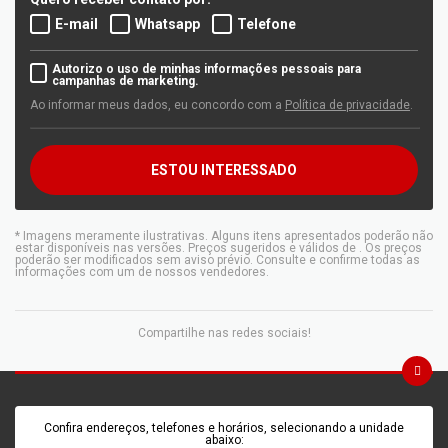
E-mail
Whatsapp
Telefone
Autorizo o uso de minhas informações pessoais para
campanhas de marketing.
Ao informar meus dados, eu concordo com a
Política de privacidade
.
ESTOU INTERESSADO
* Imagens meramente ilustrativas. Alguns itens apresentados poderão não
estar disponíveis nas versões. Preços sugeridos e válidos de
. Os preços
poderão ser modificados sem aviso prévio. Consulte e confirme todas as
informações com um de nossos vendedores.
Compartilhe nas redes sociais!
Confira endereços, telefones e horários, selecionando a unidade
abaixo: