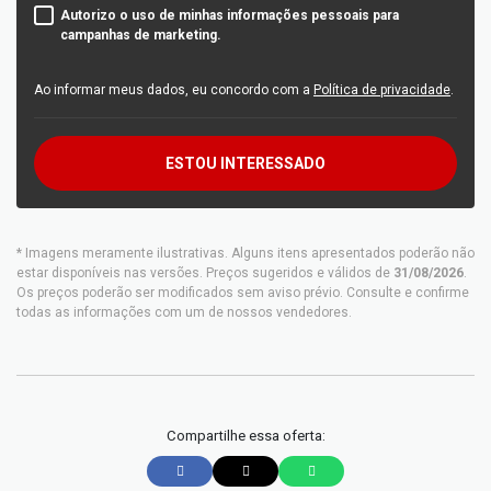
Autorizo o uso de minhas informações pessoais para
campanhas de marketing.
Ao informar meus dados, eu concordo com a
Política de privacidade
.
ESTOU INTERESSADO
* Imagens meramente ilustrativas. Alguns itens apresentados poderão não
estar disponíveis nas versões. Preços sugeridos e válidos de
31/08/2026
.
Os preços poderão ser modificados sem aviso prévio. Consulte e confirme
todas as informações com um de nossos vendedores.
Compartilhe essa oferta: