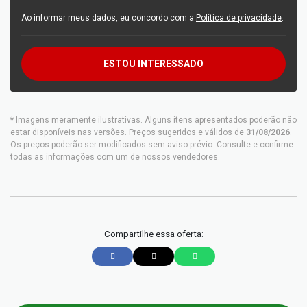
Ao informar meus dados, eu concordo com a
Política de privacidade
.
ESTOU INTERESSADO
* Imagens meramente ilustrativas. Alguns itens apresentados poderão não
estar disponíveis nas versões. Preços sugeridos e válidos de
31/08/2026
.
Os preços poderão ser modificados sem aviso prévio. Consulte e confirme
todas as informações com um de nossos vendedores.
Compartilhe essa oferta: