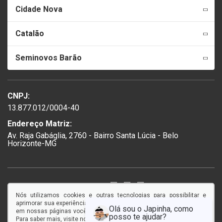
Cidade Nova
Catalão
Seminovos Barão
CNPJ:
13.877.012/0004-40
Endereço Matriz:
Av. Raja Gabáglia, 2760 - Bairro Santa Lúcia - Belo
Horizonte-MG
SIGA-NOS:
Nós utilizamos cookies e outras tecnologias para possibilitar e
aprimorar sua experiência em nosso site, e ao continuar navegando
em nossas páginas você concorda com a coleta e uso de cookies.
Para saber mais, visite nossa
Política de Privacidade
.