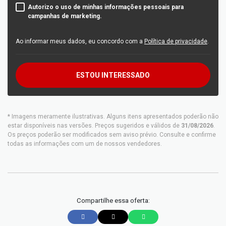
Autorizo o uso de minhas informações pessoais para
campanhas de marketing.
Ao informar meus dados, eu concordo com a
Política de privacidade
.
ESTOU INTERESSADO
* Imagens meramente ilustrativas. Alguns itens apresentados poderão não
estar disponíveis nas versões. Preços sugeridos e válidos de
31/08/2026
.
Os preços poderão ser modificados sem aviso prévio. Consulte e confirme
todas as informações com um de nossos vendedores.
Compartilhe essa oferta: