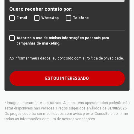
Quero receber contato por:
E-mail
WhatsApp
Telefone
Autorizo o uso de minhas informações pessoais para
campanhas de marketing.
Ao informar meus dados, eu concordo com a
Política de privacidade
.
ESTOU INTERESSADO
* Imagens meramente ilustrativas. Alguns itens apresentados poderão não
estar disponíveis nas versões. Preços sugeridos e válidos de
31/08/2026
.
Os preços poderão ser modificados sem aviso prévio. Consulte e confirme
todas as informações com um de nossos vendedores.