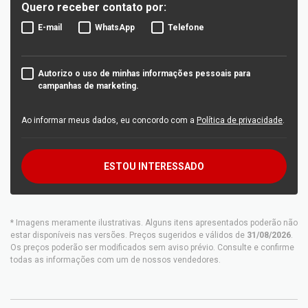
Quero receber contato por:
E-mail
WhatsApp
Telefone
Autorizo o uso de minhas informações pessoais para
campanhas de marketing.
Ao informar meus dados, eu concordo com a
Política de privacidade
.
ESTOU INTERESSADO
* Imagens meramente ilustrativas. Alguns itens apresentados poderão não
estar disponíveis nas versões. Preços sugeridos e válidos de
31/08/2026
.
Os preços poderão ser modificados sem aviso prévio. Consulte e confirme
todas as informações com um de nossos vendedores.