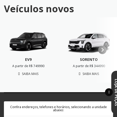
Veículos novos
SORENTO
EV9
A partir de R$ 344990
A partir de R$ 749990
SAIBA MAIS
SAIBA MAIS
LOJA DE 
Confira endereços, telefones e horários, selecionando a unidade
abaixo: